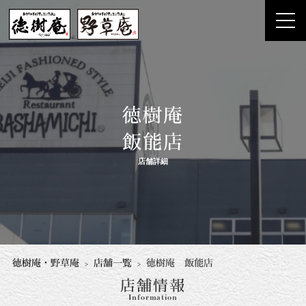
徳樹庵
飯能店
店舗詳細
徳樹庵・野草庵
店舗一覧
徳樹庵 飯能店
店舗情報
Information