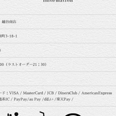
Information
 越谷南店
3-18-1
8
：00（ラストオーダー21：30）
ISA / MasterCard / JCB / DinersClub / AmericanExpress
C / PayPay/au Pay /d払い /楽天Pay /