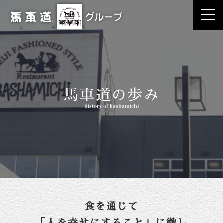
馬車道の歩み
history of bashamichi
食を通じて
「人を幸せにすること」に徹し