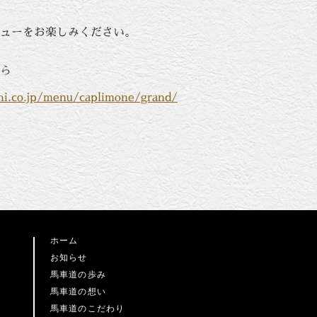
ューをお楽しみください。
ら
hi.co.jp/menu/caplimone/grand/
ホーム
お知らせ
馬車道の歩み
馬車道の想い
馬車道のこだわり