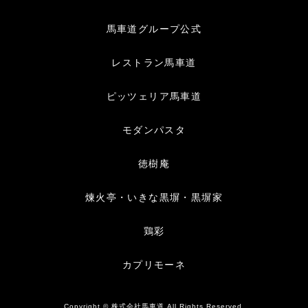
馬車道グループ公式
レストラン馬車道
ピッツェリア馬車道
モダンパスタ
徳樹庵
煉火亭・いきな黒塀・黒塀家
鶏彩
カプリモーネ
Copyright © 株式会社馬車道 All Rights Reserved.