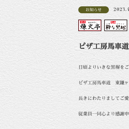
2023.
お知らせ
ピザ工房馬車道
日頃よりいきな黒塀をご
ピザ工房馬車道 東鎌ヶ
長きにわたりましてご愛
従業員一同心より感謝申