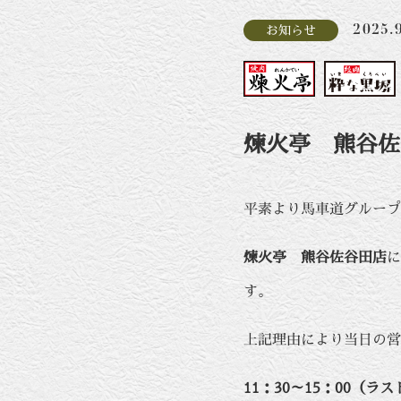
2025.
お知らせ
煉火亭 熊谷佐
平素より馬車道グループ
煉火亭 熊谷佐谷田店
に
す。
上記理由により当日の営
11：30～15：00（ラ