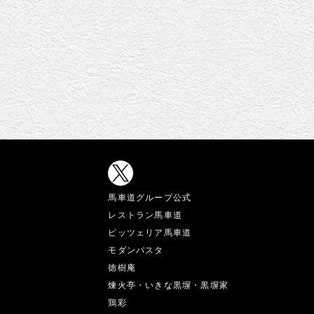
馬車道グループ公式
レストラン馬車道
ピッツェリア馬車道
モダンパスタ
徳樹庵
煉火亭・いきな黒塀・黒塀家
鶏彩