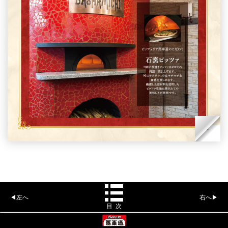
◀左へ
右へ▶
目 次