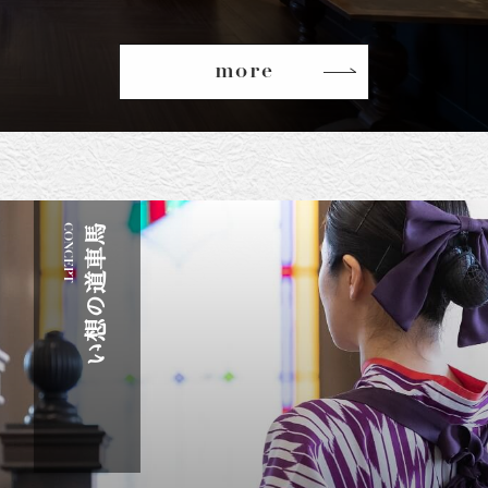
more
CONCEPT
馬
車
道
の
想
い