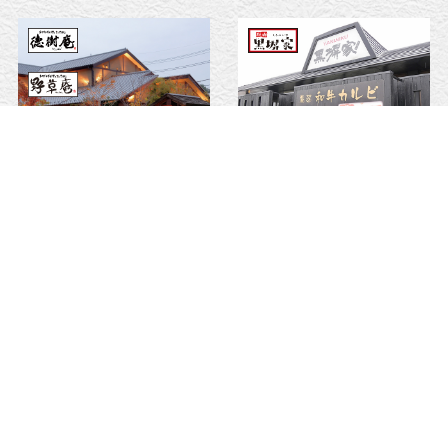
徳樹庵
黒塀家
野草庵
粋な黒塀
煉火亭