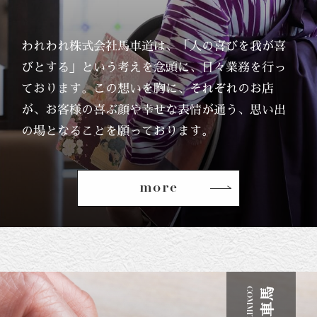
われわれ株式会社馬車道は、「人の喜びを我が喜
びとする」という考えを念頭に、日々業務を行っ
ております。この想いを胸に、それぞれのお店
が、お客様の喜ぶ顔や幸せな表情が通う、思い出
の場となることを願っております。
more
COMMITMENT
馬
車