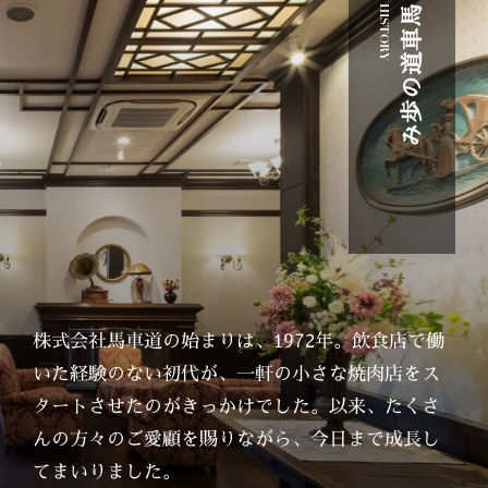
HISTORY
馬
車
道
の
歩
み
株式会社馬車道の始まりは、1972年。飲食店で働
いた経験のない初代が、一軒の小さな焼肉店をス
タートさせたのがきっかけでした。以来、たくさ
んの方々のご愛顧を賜りながら、今日まで成長し
てまいりました。