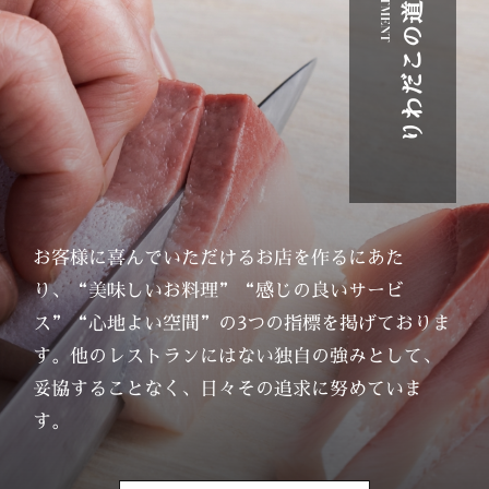
道
の
こ
だ
わ
り
お客様に喜んでいただけるお店を作るにあた
り、“美味しいお料理”“感じの良いサービ
ス”“心地よい空間”の3つの指標を掲げておりま
す。他のレストランにはない独自の強みとして、
妥協することなく、日々その追求に努めていま
す。