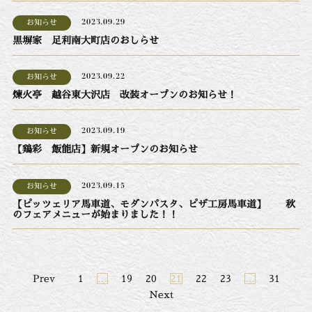
お知らせ
2023.09.29
黒塀家 足利南大町店のおしらせ
お知らせ
2023.09.22
煉火亭 越谷東大沢店 改装オープンのお知らせ！
お知らせ
2023.09.19
【鶏彩 飯能店】新規オープンのお知らせ
お知らせ
2023.09.15
【ピッツェリア馬車道、モダンパスタ、ピザ工房馬車道】 秋
のフェアメニューが始まりました！！
投
Prev
1
…
19
20
21
22
23
…
31
稿
Next
ナ
ビ